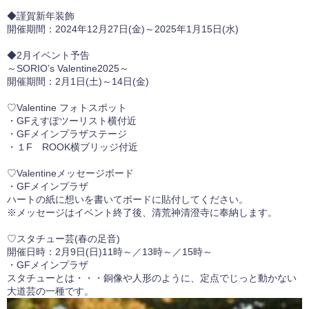
◆謹賀新年装飾
開催期間：2024年12月27日(金)～2025年1月15日(水)
◆2月イベント予告
～SORIO’s Valentine2025～
開催期間：2月1日(土)～14日(金)
♡Valentine フォトスポット
・GFえすぽツーリスト横付近
・GFメインプラザステージ
・１F ROOK横ブリッジ付近
♡Valentineメッセージボード
・GFメインプラザ
ハートの紙に想いを書いてボードに貼付してください。
※メッセージはイベント終了後、清荒神清澄寺に奉納します。
♡スタチュー芸(春の足音)
開催日時：2月9日(日)11時～／13時～／15時～
・GFメインプラザ
スタチューとは・・・銅像や人形のように、定点でじっと動かない
大道芸の一種です。