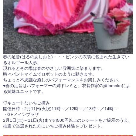
春の足音(はるのあしおと)・・・ピンクの衣装に包まれた生きてい
るオルゴール人形。
現れるとその場は春のやさしい雰囲気に染まります。
時々パントマイムでロボットのように動きます。
ちょっと不思議な癒しのパフォーマンスをお楽しみください。
♥春の足音はパフォーマーの姉ドレミと、衣装作家の妹tomokoによ
る姉妹ユニットです。
♡キュートないちご摘み
開催日時：2月11日(火祝)11時～／12時～／13時～／14時～
・GFメインプラザ
2月1日(土)～11日(火)までの500円以上のレシートをご提示のうえ、
抽選で当選された方にいちご摘み体験をプレゼント。