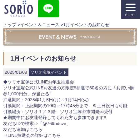
トップ
>
イベント＆ニュース
>
1月イベントのお知らせ
1月イベントのお知らせ
2025/01/09
ソリオ宝塚イベント
◆ソリオ宝塚公式LINEお年玉抽選会
ソリオ宝塚公式LINEお友達の方限定‼抽選で30名の方に「お買い物
券1,000円分」が当たる‼
抽選期間：2025年1月6日(月)～1月14日(火)
引換期間：上記期間の10時～17時45分まで ※土日祝日も可能
引換場所：ソリオ１／３階 ソリオ宝塚都市開発㈱受付
★期間中にお友達登録してくれた方も参加できます‼
友だちIDで検索⇒「@769bdcve」
友だち追加は
こちら
⇒LINE抽選会の詳細はこちら