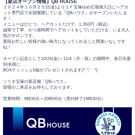
【新店オープン情報】QB HOUSE
２０２４年１０月２５日(金)より１Ｆ宝塚ゆめ広場側入口にヘアカ
ット専門店で全国展開している『QBハウス』がオープンいたしま
す！
メニューはひとつ、ヘアカットだけで、1,350円（税込）
誠実で丁寧、かつ省時間でヘアカットをしていただける、いま大人
気のサロンです。
普段お忙しい皆様の強い味方になってくれること間違いなしです
ね！
オープン記念として10/25(金)～11/4（月・祝）の期間中、各日先着
50名様に
BOXティッシュ5箱がプレゼントされます(*´▽｀*)
ソリオ宝塚の新店舗『QBハウス』
皆様のご来店をお待ちしております。
営業時間：9時30分～20時00分（受付終了19時30分）