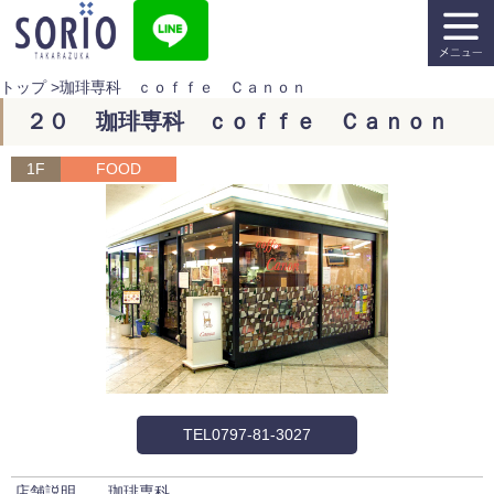
トップ
>
珈琲専科 ｃｏｆｆｅ Ｃａｎｏｎ
２０ 珈琲専科 ｃｏｆｆｅ Ｃａｎｏｎ
1F
FOOD
TEL0797-81-3027
店舗説明
珈琲専科