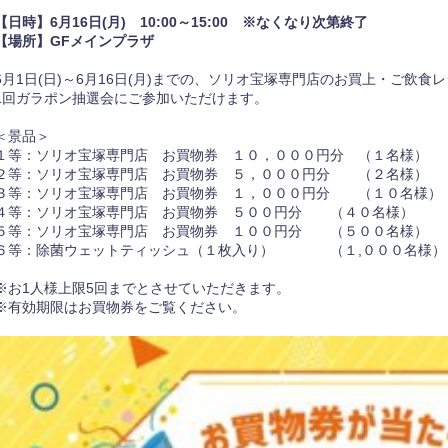
【日時】6月16日(月)
10:00～15:00 ※なくなり次第終了
【場所】
GFメインプラザ
6月1日(日)～6月16日(月)までの、ソリオ宝塚専門店のお買上・ご飲食
1回ガラポン抽選会にご参加いただけます。
＜景品＞
１等：ソリオ宝塚専門店 お買物券 １０，０００円分 （１名様）
２等：ソリオ宝塚専門店 お買物券 ５，０００円分 （２名様）
３等：ソリオ宝塚専門店 お買物券 １，０００円分 （１０名様）
４等：ソリオ宝塚専門店 お買物券 ５００円分 （４０名様）
５等：ソリオ宝塚専門店 お買物券 １００円分 （５００名様）
６等：除菌ウェットティッシュ（１枚入り） （１,０００名様）
※お1人様上限5回までとさせていただきます。
※有効期限はお買物券をご覧ください。