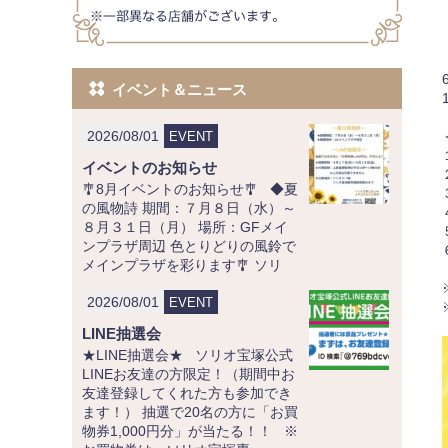
イベント＆ニュース
2026/08/01
EVENT
イベントのお知らせ
🎐8月イベントのお知らせ🎐 ◆夏
の風物詩 期間：７月８日（水）～
８月３１日（月） 場所：GFメイ
ンプラザ周辺 色とりどりの風鈴で
メインプラザを彩ります🎐 ソリ
2026/08/01
EVENT
LINE抽選会
★LINE抽選会★ ソリオ宝塚公式
LINEお友達の方限定！（期間中お
友達登録してくれた方も参加でき
ます！） 抽選で20名の方に「お買
物券1,000円分」が当たる！！ ※