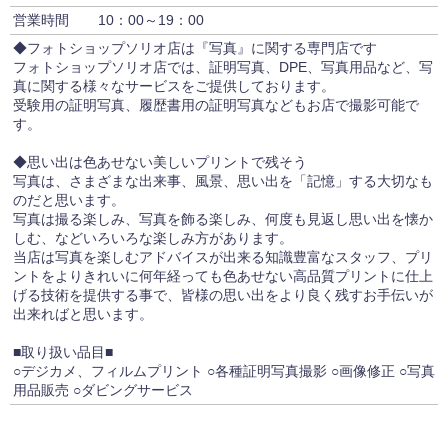
営業時間
10：00～19：00
◆フォトショップソリオ店は『写真』に関する専門店です
フォトショップソリオ店では、証明写真、DPE、写真用品など、写
真に関する様々なサービスをご提供しております。
受験用の証明写真、履歴書用の証明写真などもお店で撮影可能で
す。
◆思い出は色あせない美しいプリントで残そう
写真は、さまざまな出来事、風景、思い出を「記憶」する大切なも
のだと思います。
写真は撮る楽しみ、写真を飾る楽しみ、何度も見返し思い出を懐か
しむ、などいろいろな楽しみ方があります。
当店は写真を楽しむアドバイスが出来る知識豊富なスタッフ、プリ
ントをよりきれいに何年経っても色あせない高品質プリントに仕上
げる技術を提供する事で、皆様の思い出をより良く残すお手伝いが
出来ればと思います。
■取り扱い品目■
○デジカメ、フィルムプリント ○各種証明写真撮影 ○画像修正 ○写真
用品販売 ○ダビングサービス